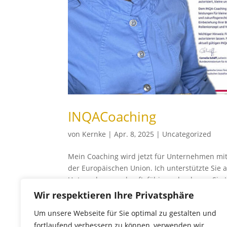
INQACoaching
von
Kernke
|
Apr. 8, 2025
|
Uncategorized
Mein Coaching wird jetzt für Unternehmen mit
der Europäischen Union. Ich unterstützte Sie 
Unternehmen zukunftsfähig und nehmen Sie Ko
Wir respektieren Ihre Privatsphäre
→ Weiterlesen
Um unsere Webseite für Sie optimal zu gestalten und
fortlaufend verbessern zu können, verwenden wir